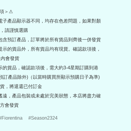
項＞⚠

部電子產品顯示器不同，均存在色差問題，如果對顏
，請謹慎選購

內包含預訂產品，訂單將於所有貨品到齊後一併發貨

訂提示的貨品外，所有貨品均有現貨。確認款項後，
內會發貨

提示的貨品，確認款項後，需大約3-4星期訂購到港
rder預訂產品除外)（以當時購買所顯示預購日子為準) 
貨，將退還已付訂金

途遙遠，產品包裝或未處於完美狀態，本店將盡力確
方會發貨
Fiorentina
Season2324