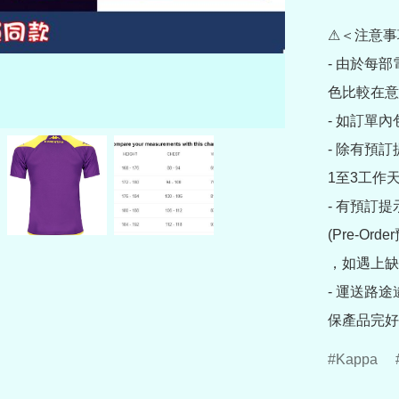
⚠＜注意事
- 由於每
色比較在意
- 如訂單
- 除有預
1至3工作天
- 有預訂
(Pre-O
，如遇上缺
- 運送路
保產品完好
Kappa