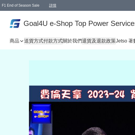
F1 End of Season Sale
詳情
🎉 生日優惠 🎂✨
單一訂單滿HKD1000.00免運費送本港順豐自取點或郵政局
Goal4U e-Shop Top Power Service
商品
送貨方式
付款方式
關於我們
退貨及退款政策
Jetso 