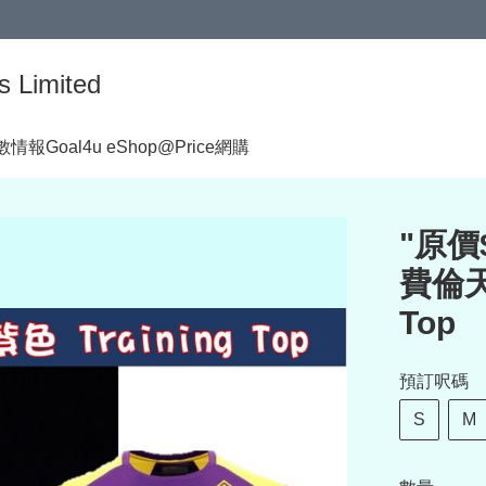
s Limited
著數情報
Goal4u eShop@Price網購
"原價$
費倫天拿
Top
預訂呎碼
S
M