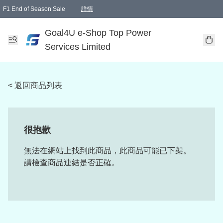
F1 End of Season Sale
詳情
🎉 生日優惠 🎂✨
單一訂單滿HKD1000.00免運費送本港順豐自取點或郵政局
Goal4U e-Shop Top Power
Services Limited
< 返回商品列表
很抱歉
無法在網站上找到此商品，此商品可能已下架。
請檢查商品連結是否正確。