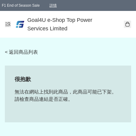
F1 End of Season Sale
詳情
🎉 生日優惠 🎂✨
單一訂單滿HKD1000.00免運費送本港順豐自取點或郵政局
Goal4U e-Shop Top Power
Services Limited
< 返回商品列表
很抱歉
無法在網站上找到此商品，此商品可能已下架。
請檢查商品連結是否正確。