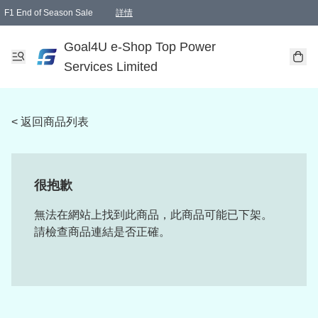
F1 End of Season Sale
詳情
🎉 生日優惠 🎂✨
單一訂單滿HKD1000.00免運費送本港順豐自取點或郵政局
Goal4U e-Shop Top Power
Services Limited
< 返回商品列表
很抱歉
無法在網站上找到此商品，此商品可能已下架。
請檢查商品連結是否正確。