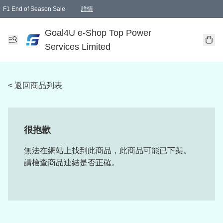
F1 End of Season Sale
詳情
🎉 生日優惠 🎂✨
單一訂單滿HKD1000.00免運費送本港順豐自取點或郵政局
Goal4U e-Shop Top Power
Services Limited
< 返回商品列表
很抱歉
無法在網站上找到此商品，此商品可能已下架。
請檢查商品連結是否正確。