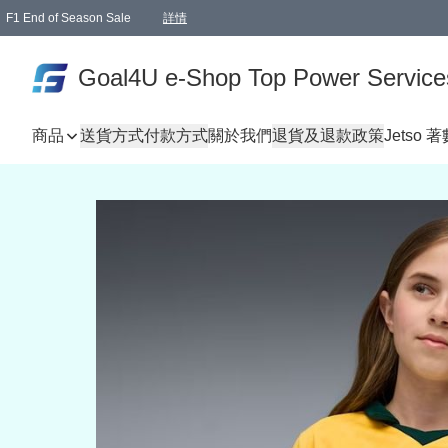
F1 End of Season Sale
詳情
🎉 生日優惠 🎂✨
單一訂單滿HKD1000.00免運費送本港順豐自取點或郵政局
Goal4U e-Shop Top Power Service
商品
送貨方式
付款方式
關於我們
退貨及退款政策
Jetso 