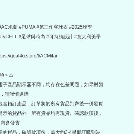


n #AC米蘭 #PUMA #第三作客球衣 #2025球季 
e #dryCELL #足球與時尚 #可持續設計 #意大利美學

://goal4u.store/t/ACMilan

項＞⚠

部電子產品顯示器不同，均存在色差問題，如果對顏
，請謹慎選購

內包含預訂產品，訂單將於所有貨品到齊後一併發貨

訂提示的貨品外，所有貨品均有現貨。確認款項後，
內會發貨

提示的貨品，確認款項後，需大約3-4星期訂購到港