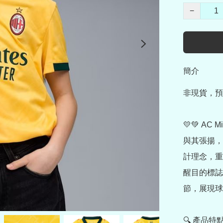
−
簡介
非現貨，預
💛💚 AC 
與其張揚，
計理念，重新
醒目的標誌
節，展現球
🔍 產品特點