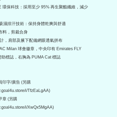
FIBRE 環保科技：採用至少 95% 再生聚酯纖維，減少
CELL 吸濕排汗技術：保持身體乾爽與舒適

花布料，剪裁合身

o 領設計，肩部及腋下配備網眼透氣拼布

AC Milan 球會徽章，中央印有 Emirates FLY 
贊助標誌，右胸為 PUMA Cat 標誌

印字/廣告 (另購 
.goal4u.store/i/TfzEaLgAA)

 (另購  
w.goal4u.store/i/XwQx5MgAA)
