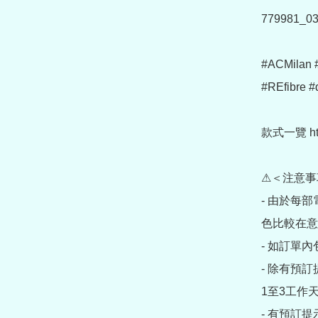
779981_03
#ACMila
#REfibr
款式一覽 https
⚠＜注意事
- 由於每
色比較在意
- 如訂單
- 除有預
1至3工作天
- 有預訂