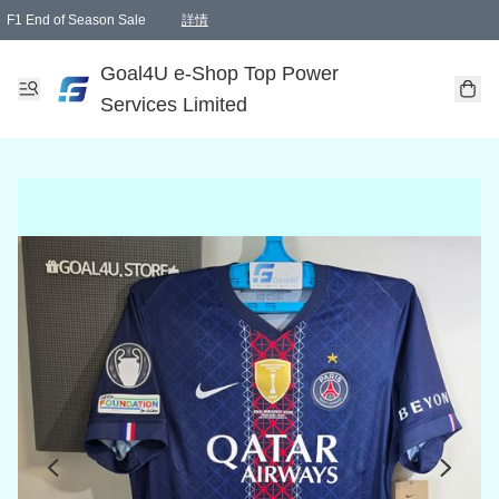
F1 End of Season Sale
詳情
🎉 生日優惠 🎂✨
單一訂單滿HKD1000.00免運費送本港順豐自取點或郵政局
Goal4U e-Shop Top Power
Services Limited