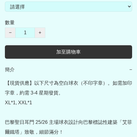
數量
−
+
加至購物車
簡介
−
【現貨供應】以下尺寸為空白球衣（不印字章）。如需加印
字章，約需 3-4 星期發貨。

XL*1, XXL*1

巴黎聖日耳門 25/26 主場球衣設計向巴黎標誌性建築「艾菲
爾鐵塔」致敬，細節滿分！
