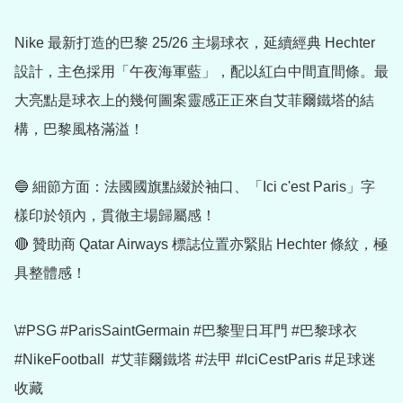
Nike 最新打造的巴黎 25/26 主場球衣，延續經典 Hechter 
設計，主色採用「午夜海軍藍」，配以紅白中間直間條。最
大亮點是球衣上的幾何圖案靈感正正來自艾菲爾鐵塔的結
構，巴黎風格滿溢！

🔵 細節方面：法國國旗點綴於袖口、「Ici c'est Paris」字
樣印於領內，貫徹主場歸屬感！

🔴 贊助商 Qatar Airways 標誌位置亦緊貼 Hechter 條紋，極
具整體感！

\#PSG #ParisSaintGermain #巴黎聖日耳門 #巴黎球衣 
#NikeFootball  #艾菲爾鐵塔 #法甲 #IciCestParis #足球迷
收藏
