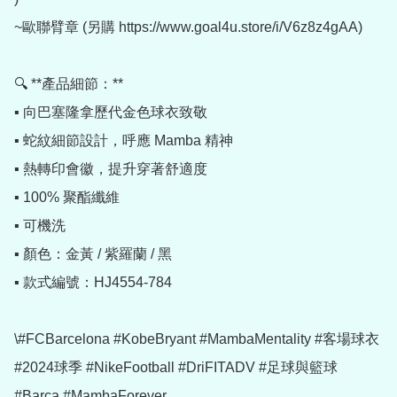
~歐聯臂章 (另購 https://www.goal4u.store/i/V6z8z4gAA)

🔍 **產品細節：**

▪️ 向巴塞隆拿歷代金色球衣致敬

▪️ 蛇紋細節設計，呼應 Mamba 精神

▪️ 熱轉印會徽，提升穿著舒適度

▪️ 100% 聚酯纖維

▪️ 可機洗

▪️ 顏色：金黃 / 紫羅蘭 / 黑

▪️ 款式編號：HJ4554-784

\#FCBarcelona #KobeBryant #MambaMentality #客場球衣 
#2024球季 #NikeFootball #DriFITADV #足球與籃球 
#Barca #MambaForever
