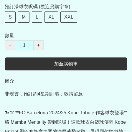
預訂淨球衣呎碼 (歡迎另購字章)
S
M
L
XL
XXL
數量
−
+
加至購物車
簡介
−
非現貨，預訂約4星期到港，敬請留意

🐍💛 **FC Barcelona 2024/25 Kobe Tribute 作客球衣登場**

將 Mamba Mentality 帶到球場！這款球衣向籃球傳奇 Kobe 
Bryant 與巴塞隆拿之間的深厚連繫致敬，展現兩位跨越體